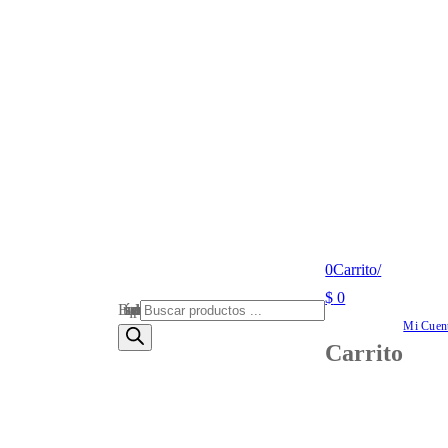
0
Carrito
/
$
0
Búsqueda de productos
Mi Cuen
Carrito