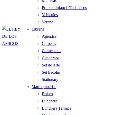
Muñecas
Primera Infancia/Didacticos
Vehiculos
Verano
Libreria
Agendas
Carpetas
Cartucheras
Cuadernos
Set de Arte
Set Escolar
Stationary
Marroquineria
Bolsos
Lunchera
Lunchera Termica