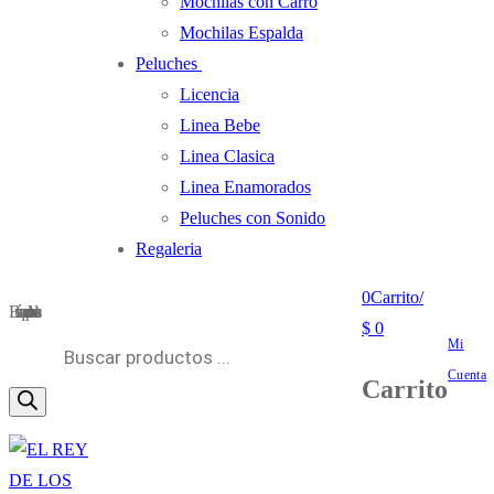
Mochilas con Carro
Mochilas Espalda
Peluches
Licencia
Linea Bebe
Linea Clasica
Linea Enamorados
Peluches con Sonido
Regaleria
0
Carrito
/
Búsqueda de productos
$
0
Mi
Cuenta
Carrito