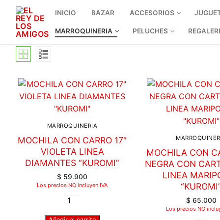
INICIO
BAZAR
ACCESORIOS
JUGUE
MARROQUINERIA
PELUCHES
REGALER
MARROQUINERIA
MARROQUINER
MOCHILA CON CARRO 17″
VIOLETA LINEA
MOCHILA CON CA
DIAMANTES “KUROMI”
NEGRA CON CAR
LINEA MARIP
$
59.900
“KUROMI
Los precios NO incluyen IVA
$
65.000
Los precios NO inclu
Añadir al carrito