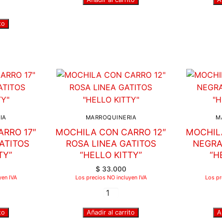
to
IA
MARROQUINERIA
M
RRO 17″
MOCHILA CON CARRO 12″
MOCHIL
ATITOS
ROSA LINEA GATITOS
NEGRA
TY”
“HELLO KITTY”
“H
$
33.000
yen IVA
Los precios NO incluyen IVA
Los pr
to
Añadir al carrito
A