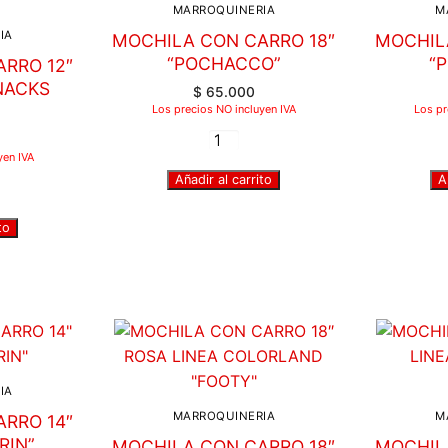
MARROQUINERIA
M
IA
MOCHILA CON CARRO 18″
MOCHIL
“POCHACCO”
“
RRO 12″
NACKS
$
65.000
”
Los precios NO incluyen IVA
Los pr
yen IVA
Añadir al carrito
A
to
IA
MARROQUINERIA
M
RRO 14″
RIN”
MOCHILA CON CARRO 18″
MOCHIL