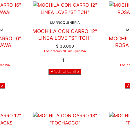
MARROQUINERIA
IA
M
MOCHILA CON CARRO 12″
LINEA LOVE “STITCH”
RRO 16″
MOCHIL
HAWAI
ROSA
$
33.000
”
Los precios NO incluyen IVA
yen IVA
Los pr
Añadir al carrito
to
A