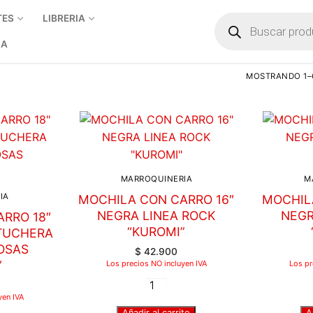
TES
LIBRERIA
IA
MOSTRANDO 1–6
MARROQUINERIA
M
IA
MOCHILA CON CARRO 16″
MOCHIL
NEGRA LINEA ROCK
NEGR
RRO 18″
“KUROMI”
TUCHERA
OSAS
$
42.900
”
Los precios NO incluyen IVA
Los pr
yen IVA
Añadir al carrito
A