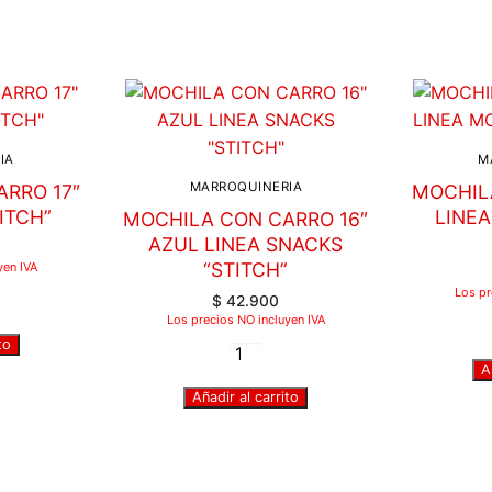
IA
M
MARROQUINERIA
RRO 17″
MOCHIL
ITCH”
LINE
MOCHILA CON CARRO 16″
AZUL LINEA SNACKS
“STITCH”
yen IVA
Los pr
$
42.900
Los precios NO incluyen IVA
to
A
Añadir al carrito