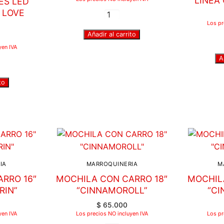
LINEA
ES LED
 LOVE
Los pr
Añadir al carrito
yen IVA
A
to
IA
MARROQUINERIA
M
RRO 16″
MOCHILA CON CARRO 18″
MOCHIL
RIN”
“CINNAMOROLL”
“C
$
65.000
yen IVA
Los precios NO incluyen IVA
Los pr