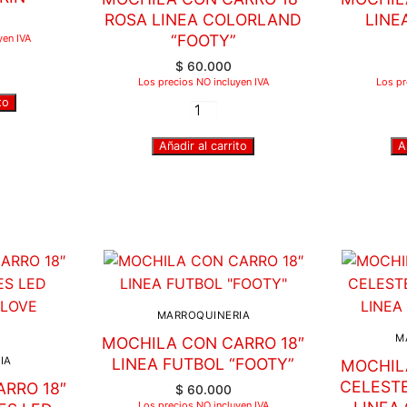
ROSA LINEA COLORLAND
LINE
“FOOTY”
yen IVA
$
60.000
Los precios NO incluyen IVA
Los pr
to
Añadir al carrito
A
MARROQUINERIA
M
MOCHILA CON CARRO 18″
LINEA FUTBOL “FOOTY”
IA
MOCHIL
CELEST
RRO 18″
$
60.000
Los precios NO incluyen IVA