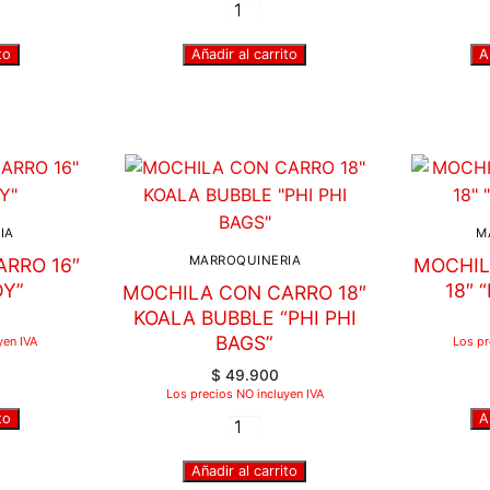
to
Añadir al carrito
A
IA
M
MARROQUINERIA
RRO 16″
MOCHIL
DY”
18″ 
MOCHILA CON CARRO 18″
KOALA BUBBLE “PHI PHI
BAGS”
yen IVA
Los pr
$
49.900
Los precios NO incluyen IVA
to
A
Añadir al carrito