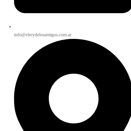
info@elreydelosamigos.com.ar