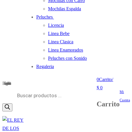
Mochilas con Carro
Mochilas Espalda
Peluches
Licencia
Linea Bebe
Linea Clasica
Linea Enamorados
Peluches con Sonido
Regaleria
0
Carrito
/
Búsqueda de productos
$
0
Mi
Cuenta
Carrito