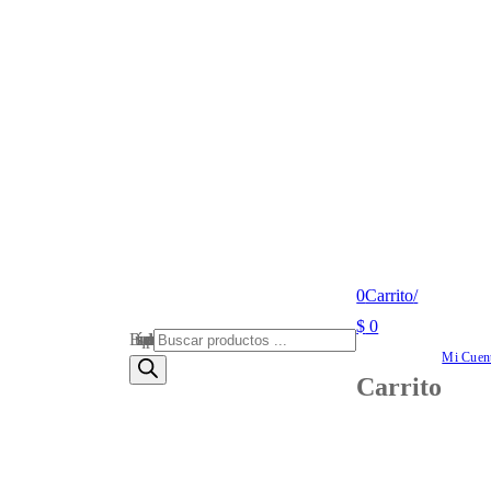
0
Carrito
/
$
0
Búsqueda de productos
Mi Cuen
Carrito