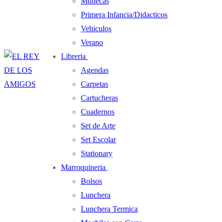
Muñecas
Primera Infancia/Didacticos
Vehiculos
Verano
Libreria
Agendas
Carpetas
Cartucheras
Cuadernos
Set de Arte
Set Escolar
Stationary
Marroquineria
Bolsos
Lunchera
Lunchera Termica