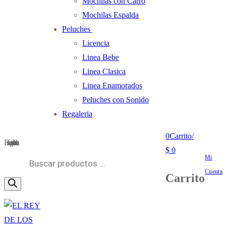
Mochilas con Carro
Mochilas Espalda
Peluches
Licencia
Linea Bebe
Linea Clasica
Linea Enamorados
Peluches con Sonido
Regaleria
0
Carrito
/
Búsqueda de productos
$
0
Mi
Cuenta
Carrito