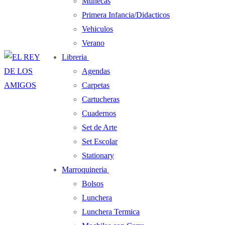
Muñecas
Primera Infancia/Didacticos
Vehiculos
Verano
Libreria
Agendas
Carpetas
Cartucheras
Cuadernos
Set de Arte
Set Escolar
Stationary
Marroquineria
Bolsos
Lunchera
Lunchera Termica