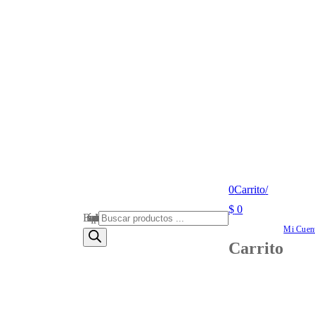
0
Carrito
/
$
0
Búsqueda de productos
Mi Cuen
Carrito