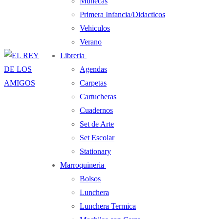
Muñecas
Primera Infancia/Didacticos
Vehiculos
Verano
Libreria
Agendas
Carpetas
Cartucheras
Cuadernos
Set de Arte
Set Escolar
Stationary
Marroquineria
Bolsos
Lunchera
Lunchera Termica