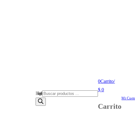
0
Carrito
/
$
0
Búsqueda de productos
Mi Cuen
Carrito