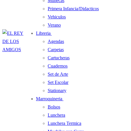
Muñecas
Primera Infancia/Didacticos
Vehiculos
Verano
Libreria
Agendas
Carpetas
Cartucheras
Cuadernos
Set de Arte
Set Escolar
Stationary
Marroquineria
Bolsos
Lunchera
Lunchera Termica