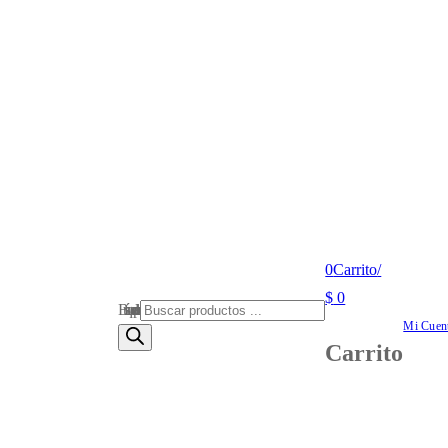
0
Carrito
/
$
0
Búsqueda de productos
Mi Cuen
Carrito