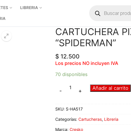
ETES
LIBRERIA
RIA
CARTUCHERA PI
“SPIDERMAN”
$
12.500
Los precios NO incluyen IVA
70 disponibles
Añadir al carrito
-
+
SKU:
S-HA517
Categorías:
Cartucheras
,
Libreria
Marca:
Cresko