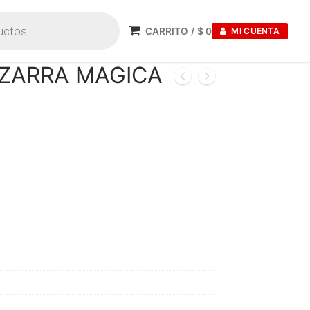
CARRITO
/
$
0
MI CUENTA
ZARRA MAGICA