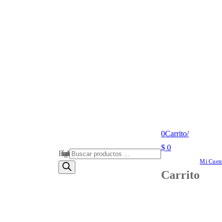
0
Carrito
/
$
0
Búsqueda de productos
Mi Cuen
Carrito