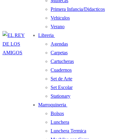
Muñecas
Primera Infancia/Didacticos
Vehiculos
Verano
Libreria
Agendas
Carpetas
Cartucheras
Cuadernos
Set de Arte
Set Escolar
Stationary
Marroquineria
Bolsos
Lunchera
Lunchera Termica