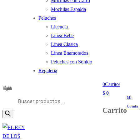
Mochilas con Carro
Mochilas Espalda
Peluches
Licencia
Linea Bebe
Linea Clasica
Linea Enamorados
Peluches con Sonido
Regaleria
0
Carrito
/
Búsqueda de productos
$
0
Mi
Cuenta
Carrito