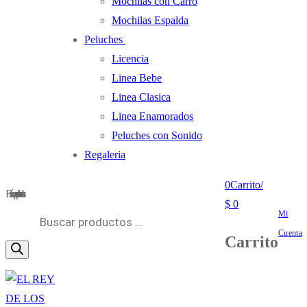
Mochilas con Carro
Mochilas Espalda
Peluches
Licencia
Linea Bebe
Linea Clasica
Linea Enamorados
Peluches con Sonido
Regaleria
0
Carrito
/
Búsqueda de productos
$
0
Mi
Cuenta
Carrito