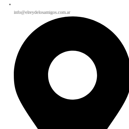
info@elreydelosamigos.com.ar