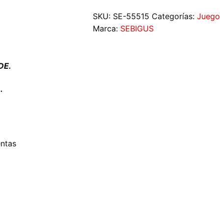
DEDOS
SKU:
SE-55515
Categorías:
Juego
cantidad
Marca:
SEBIGUS
DE.
.
entas