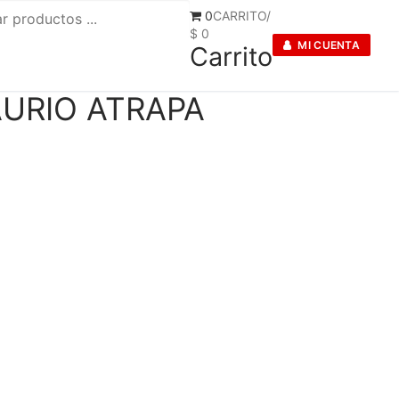
0
CARRITO
/
$
0
MI CUENTA
Carrito
URIO ATRAPA