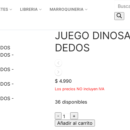
Búsqueda
ETES
LIBRERIA
MARROQUINERIA
de
productos
JUEGO DINOSA
DEDOS
$
4.990
Los precios NO incluyen IVA
36 disponibles
JUEGO
-
+
DINOSAURIO
Añadir al carrito
ATRAPA