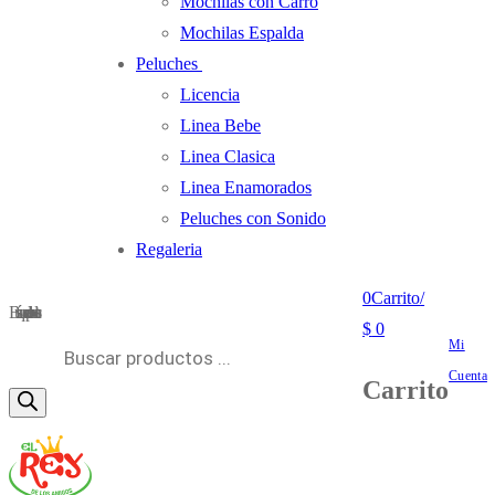
Mochilas con Carro
Mochilas Espalda
Peluches
Licencia
Linea Bebe
Linea Clasica
Linea Enamorados
Peluches con Sonido
Regaleria
0
Carrito
/
Búsqueda de productos
$
0
Mi
Cuenta
Carrito