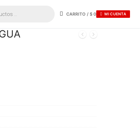
CARRITO
/
$
0
MI CUENTA
AGUA