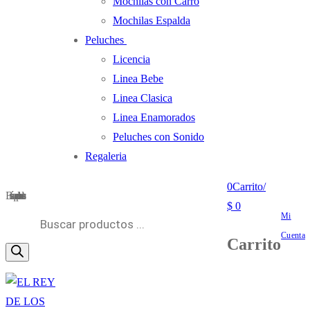
Mochilas con Carro
Mochilas Espalda
Peluches
Licencia
Linea Bebe
Linea Clasica
Linea Enamorados
Peluches con Sonido
Regaleria
0
Carrito
/
Búsqueda de productos
$
0
Mi
Cuenta
Carrito