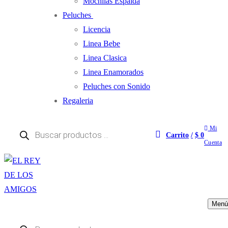
Mochilas Espalda
Peluches
Licencia
Linea Bebe
Linea Clasica
Linea Enamorados
Peluches con Sonido
Regaleria
Mi
Carrito
/
$
0
Cuenta
Menú