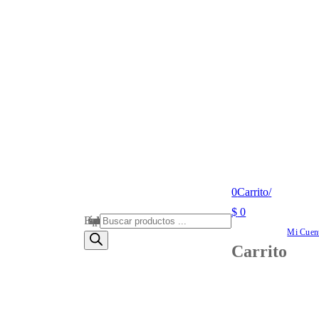
0
Carrito
/
$
0
Búsqueda de productos
Mi Cuen
Carrito