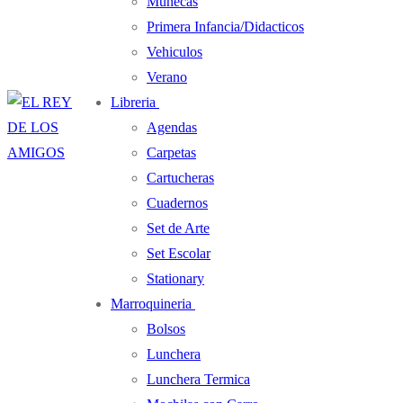
Muñecas
Primera Infancia/Didacticos
Vehiculos
Verano
Libreria
Agendas
Carpetas
Cartucheras
Cuadernos
Set de Arte
Set Escolar
Stationary
Marroquineria
Bolsos
Lunchera
Lunchera Termica