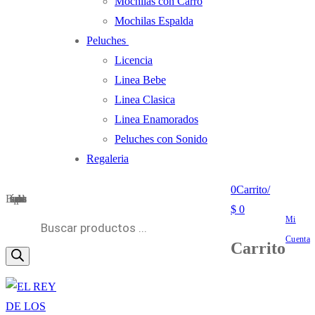
Mochilas con Carro
Mochilas Espalda
Peluches
Licencia
Linea Bebe
Linea Clasica
Linea Enamorados
Peluches con Sonido
Regaleria
0
Carrito
/
Búsqueda de productos
$
0
Mi
Cuenta
Carrito