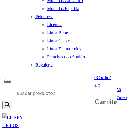
Mochilas con Carro
Mochilas Espalda
Peluches
Licencia
Linea Bebe
Linea Clasica
Linea Enamorados
Peluches con Sonido
Regaleria
0
Carrito
/
Búsqueda de productos
$
0
Mi
Cuenta
Carrito