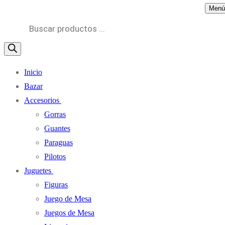
Menú
Búsqueda
de
productos
Inicio
Bazar
Accesorios
Gorras
Guantes
Paraguas
Pilotos
Juguetes
Figuras
Juego de Mesa
Juegos de Mesa