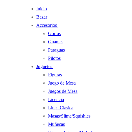
Ir
Menú
Cerrar
Inicio
al
Bazar
contenido
Accesorios
Gorras
Guantes
Paraguas
Pilotos
Juguetes
Figuras
Juego de Mesa
Juegos de Mesa
Licencia
Linea Clasica
Masas/Slime/Squishies
Muñecas