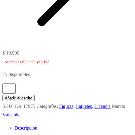
$
19.900
Los precios NO incluyen IVA
25 disponibles
PACK
x
Añadir al carrito
2
SKU:
CA-17975
Categorías:
Figuras
,
Juguetes
,
Licencia
Marca:
MINI
Vulcanita
FIGURAS
Descripción
7