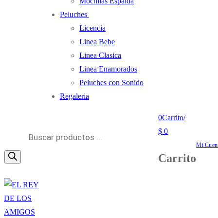
Mochilas Espalda
Peluches
Licencia
Linea Bebe
Linea Clasica
Linea Enamorados
Peluches con Sonido
Regaleria
0
Carrito
/
Búsqueda
$
0
de
Mi Cuen
Carrito
productos