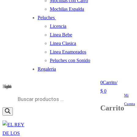
Mochilas con Carro
Mochilas Espalda
Peluches
Licencia
Linea Bebe
Linea Clasica
Linea Enamorados
Peluches con Sonido
Regaleria
0
Carrito
/
Búsqueda de productos
$
0
Mi
Cuenta
Carrito