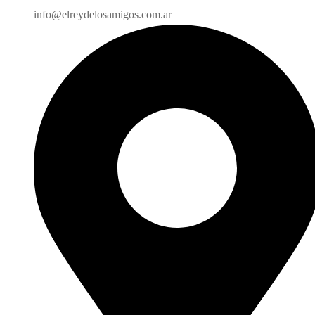
info@elreydelosamigos.com.ar