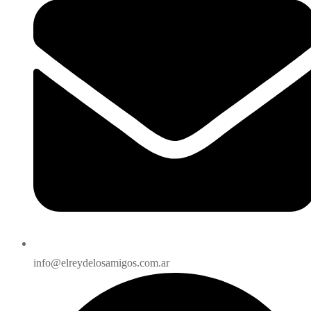
info@elreydelosamigos.com.ar