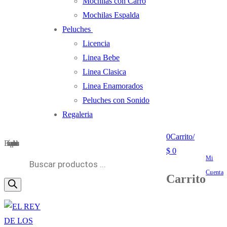
Mochilas con Carro
Mochilas Espalda
Peluches
Licencia
Linea Bebe
Linea Clasica
Linea Enamorados
Peluches con Sonido
Regaleria
0
Carrito
/
Búsqueda de productos
$
0
Mi
Cuenta
Carrito