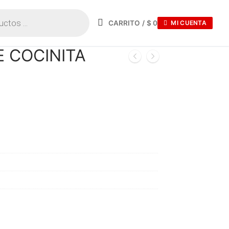
CARRITO
/
$
0
MI CUENTA
E COCINITA