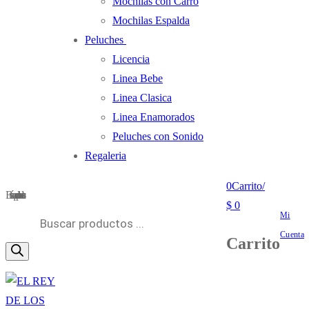
Mochilas con Carro
Mochilas Espalda
Peluches
Licencia
Linea Bebe
Linea Clasica
Linea Enamorados
Peluches con Sonido
Regaleria
0
Carrito
/
Búsqueda de productos
$
0
Mi
Cuenta
Carrito