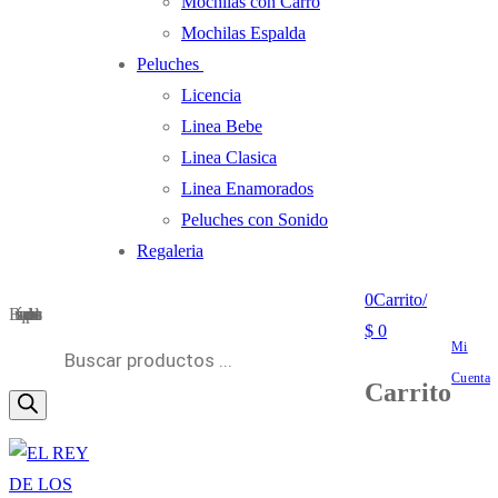
Mochilas con Carro
Mochilas Espalda
Peluches
Licencia
Linea Bebe
Linea Clasica
Linea Enamorados
Peluches con Sonido
Regaleria
0
Carrito
/
Búsqueda de productos
$
0
Mi
Cuenta
Carrito