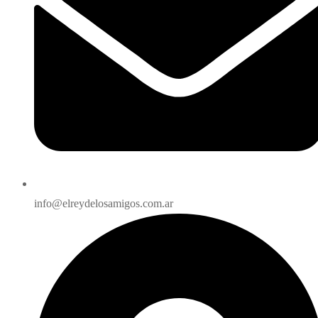
info@elreydelosamigos.com.ar