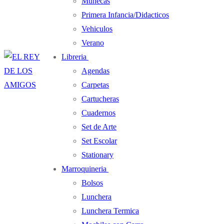
Muñecas
Primera Infancia/Didacticos
Vehiculos
Verano
Libreria
Agendas
Carpetas
Cartucheras
Cuadernos
Set de Arte
Set Escolar
Stationary
Marroquineria
Bolsos
Lunchera
Lunchera Termica