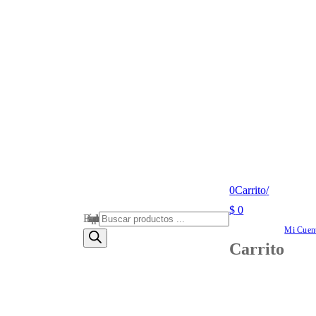
0
Carrito
/
$
0
Búsqueda de productos
Mi Cuen
Carrito