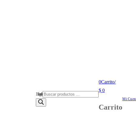
0
Carrito
/
$
0
Búsqueda de productos
Mi Cuen
Carrito