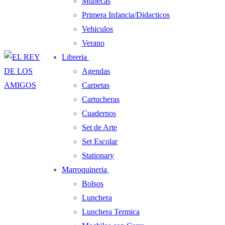
Muñecas
Primera Infancia/Didacticos
Vehiculos
Verano
Libreria
Agendas
Carpetas
Cartucheras
Cuadernos
Set de Arte
Set Escolar
Stationary
Marroquineria
Bolsos
Lunchera
Lunchera Termica