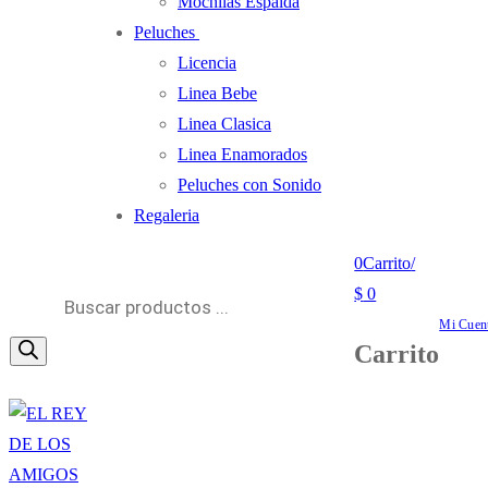
Mochilas Espalda
Peluches
Licencia
Linea Bebe
Linea Clasica
Linea Enamorados
Peluches con Sonido
Regaleria
0
Carrito
/
Búsqueda
$
0
de
Mi Cuen
Carrito
productos