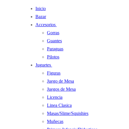
Ir
Menú
Cerrar
Inicio
al
Bazar
contenido
Accesorios
Gorras
Guantes
Paraguas
Pilotos
Juguetes
Figuras
Juego de Mesa
Juegos de Mesa
Licencia
Linea Clasica
Masas/Slime/Squishies
Muñecas