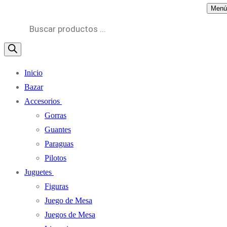
Menú
Búsqueda
de
productos
Inicio
Bazar
Accesorios
Gorras
Guantes
Paraguas
Pilotos
Juguetes
Figuras
Juego de Mesa
Juegos de Mesa