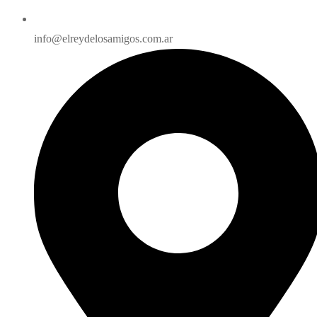
info@elreydelosamigos.com.ar