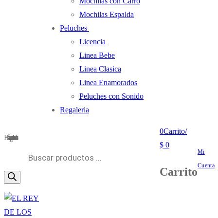
Mochilas con Carro
Mochilas Espalda
Peluches
Licencia
Linea Bebe
Linea Clasica
Linea Enamorados
Peluches con Sonido
Regaleria
0
Carrito
/
Búsqueda de productos
$
0
Mi
Cuenta
Carrito