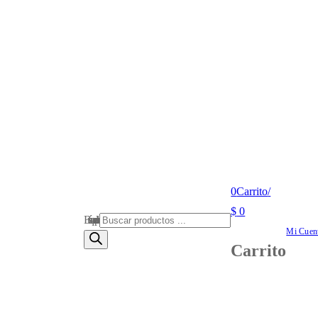
0
Carrito
/
$
0
Búsqueda de productos
Mi Cuen
Carrito