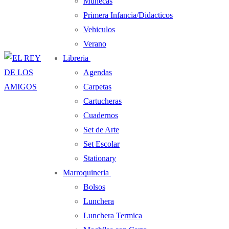
Muñecas
Primera Infancia/Didacticos
Vehiculos
Verano
Libreria
Agendas
Carpetas
Cartucheras
Cuadernos
Set de Arte
Set Escolar
Stationary
Marroquineria
Bolsos
Lunchera
Lunchera Termica