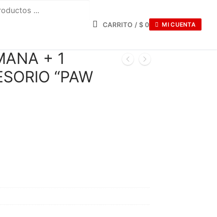
CARRITO
/
$
0
MI CUENTA
MANA + 1
ESORIO “PAW