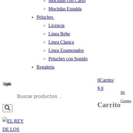
Mochilas con Carro
Mochilas Espalda
Peluches
Licencia
Linea Bebe
Linea Clasica
Linea Enamorados
Peluches con Sonido
Regaleria
0
Carrito
/
Búsqueda de productos
$
0
Mi
Cuenta
Carrito