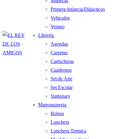
Muñecas
Primera Infancia/Didacticos
Vehiculos
Verano
Libreria
Agendas
Carpetas
Cartucheras
Cuadernos
Set de Arte
Set Escolar
Stationary
Marroquineria
Bolsos
Lunchera
Lunchera Termica