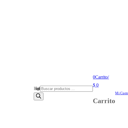
0
Carrito
/
$
0
Búsqueda de productos
Mi Cuen
Carrito