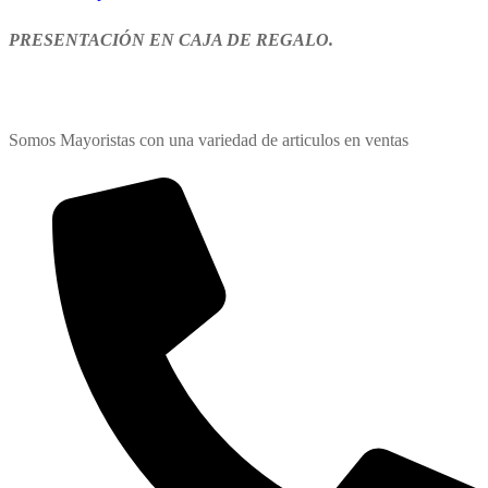
ml.
PRESENTACIÓN EN CAJA DE REGALO.
“LA
BELLA
Y
LA
Somos Mayoristas con una variedad de articulos en ventas
BESTIA”
cantidad