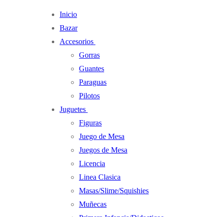
Ir
Menú
Cerrar
Inicio
al
Bazar
contenido
Accesorios
Gorras
Guantes
Paraguas
Pilotos
Juguetes
Figuras
Juego de Mesa
Juegos de Mesa
Licencia
Linea Clasica
Masas/Slime/Squishies
Muñecas