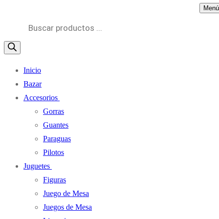
Menú
Búsqueda
de
productos
Inicio
Bazar
Accesorios
Gorras
Guantes
Paraguas
Pilotos
Juguetes
Figuras
Juego de Mesa
Juegos de Mesa