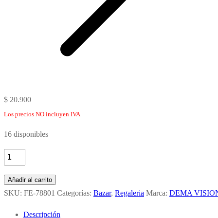
$
20.900
Los precios NO incluyen IVA
16 disponibles
TAZA
DE
Añadir al carrito
CERAMICA
SKU:
FE-78801
Categorías:
Bazar
,
Regaleria
Marca:
DEMA VISIO
3D
177
Descripción