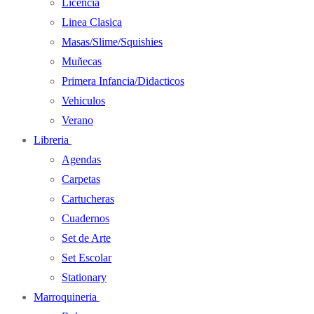
Licencia
Linea Clasica
Masas/Slime/Squishies
Muñecas
Primera Infancia/Didacticos
Vehiculos
Verano
Libreria
Agendas
Carpetas
Cartucheras
Cuadernos
Set de Arte
Set Escolar
Stationary
Marroquineria