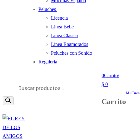
Mochilas Espalda
Peluches
Licencia
Linea Bebe
Linea Clasica
Linea Enamorados
Peluches con Sonido
Regaleria
0
Carrito
/
Búsqueda
$
0
de
Mi Cuen
Carrito
productos