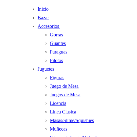
Ir
Menú
Cerrar
Inicio
al
Bazar
contenido
Accesorios
Gorras
Guantes
Paraguas
Pilotos
Juguetes
Figuras
Juego de Mesa
Juegos de Mesa
Licencia
Linea Clasica
Masas/Slime/Squishies
Muñecas