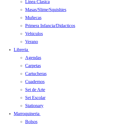
Linea Clasica
Masas/Slime/Squishies
Muñecas
Primera Infancia/Didacticos
Vehiculos
Verano
Libreria
Agendas
Carpetas
Cartucheras
Cuadernos
Set de Arte
Set Escolar
Stationary
Marroquineria
Bolsos