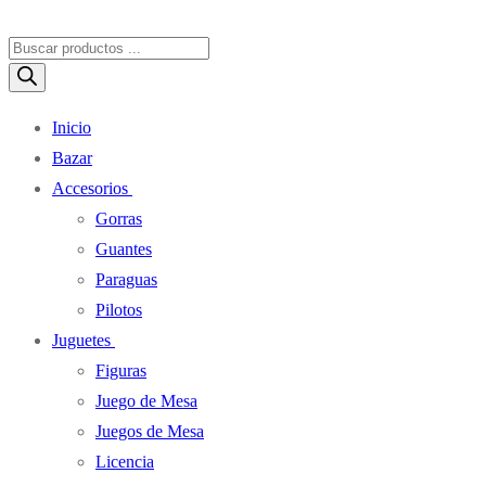
Búsqueda
de
productos
Inicio
Bazar
Accesorios
Gorras
Guantes
Paraguas
Pilotos
Juguetes
Figuras
Juego de Mesa
Juegos de Mesa
Licencia