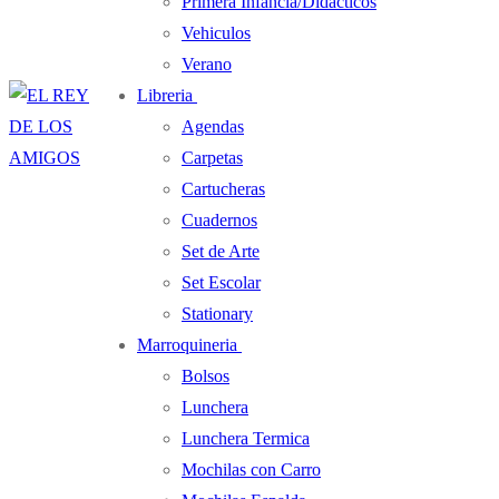
Primera Infancia/Didacticos
Vehiculos
Verano
Libreria
Agendas
Carpetas
Cartucheras
Cuadernos
Set de Arte
Set Escolar
Stationary
Marroquineria
Bolsos
Lunchera
Lunchera Termica
Mochilas con Carro