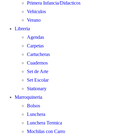
Primera Infancia/Didacticos
Vehiculos
Verano
Libreria
Agendas
Carpetas
Cartucheras
Cuadernos
Set de Arte
Set Escolar
Stationary
Marroquineria
Bolsos
Lunchera
Lunchera Termica
Mochilas con Carro