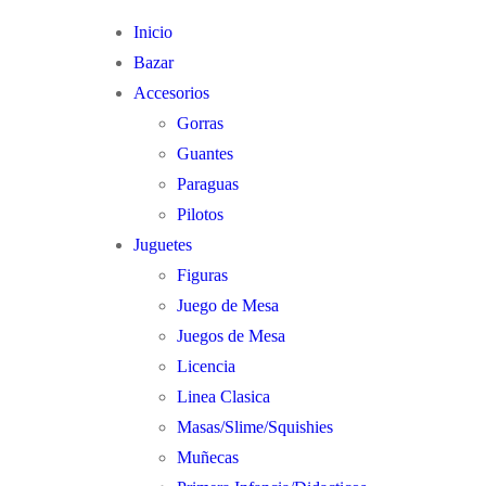
Ir
Menú
Cerrar
Inicio
al
Bazar
contenido
Accesorios
Gorras
Guantes
Paraguas
Pilotos
Juguetes
Figuras
Juego de Mesa
Juegos de Mesa
Licencia
Linea Clasica
Masas/Slime/Squishies
Muñecas