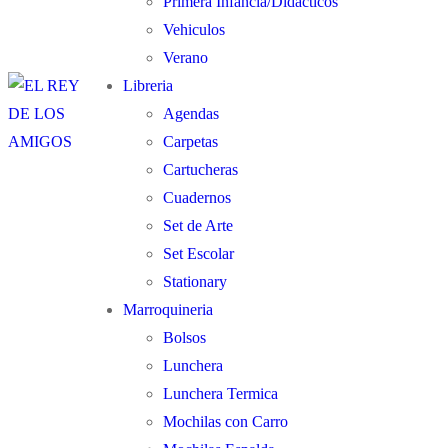
Primera Infancia/Didacticos
Vehiculos
Verano
Libreria
Agendas
Carpetas
Cartucheras
Cuadernos
Set de Arte
Set Escolar
Stationary
Marroquineria
Bolsos
Lunchera
Lunchera Termica
Mochilas con Carro