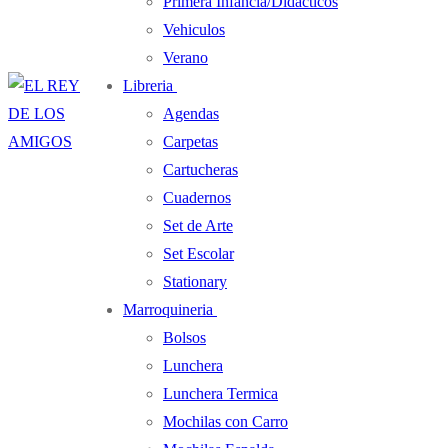
Primera Infancia/Didacticos
Vehiculos
Verano
Libreria
Agendas
Carpetas
Cartucheras
Cuadernos
Set de Arte
Set Escolar
Stationary
Marroquineria
Bolsos
Lunchera
Lunchera Termica
Mochilas con Carro