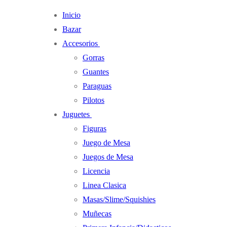
Ir
Menú
Cerrar
Inicio
al
Bazar
contenido
Accesorios
Gorras
Guantes
Paraguas
Pilotos
Juguetes
Figuras
Juego de Mesa
Juegos de Mesa
Licencia
Linea Clasica
Masas/Slime/Squishies
Muñecas