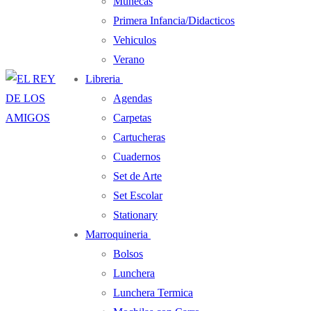
Muñecas
Primera Infancia/Didacticos
Vehiculos
Verano
Libreria
Agendas
Carpetas
Cartucheras
Cuadernos
Set de Arte
Set Escolar
Stationary
Marroquineria
Bolsos
Lunchera
Lunchera Termica