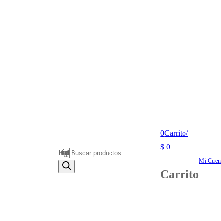
0
Carrito
/
$
0
Búsqueda de productos
Mi Cuen
Carrito