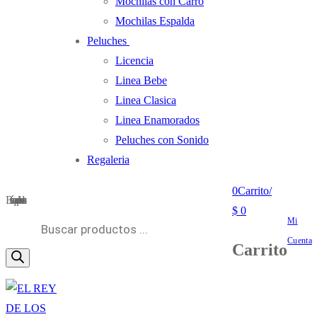
Mochilas con Carro
Mochilas Espalda
Peluches
Licencia
Linea Bebe
Linea Clasica
Linea Enamorados
Peluches con Sonido
Regaleria
0
Carrito
/
Búsqueda de productos
$
0
Mi
Cuenta
Carrito