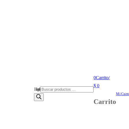
0
Carrito
/
$
0
Búsqueda de productos
Mi Cuen
Carrito