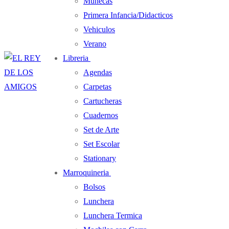
Muñecas
Primera Infancia/Didacticos
Vehiculos
Verano
Libreria
Agendas
Carpetas
Cartucheras
Cuadernos
Set de Arte
Set Escolar
Stationary
Marroquineria
Bolsos
Lunchera
Lunchera Termica